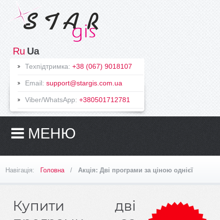
На
Ru
Ua
головну
Техпідтримка:
+38 (067) 9018107
Програми
Email:
support@stargis.com.ua
AvisБТІ
Viber/WhatsApp:
+380501712781
(укр.версія)
Конвертер
XML
МЕНЮ
ГІС
SynergyMap
ExpressXML
Навігація:
Головна
/
Акція: Дві програми за ціною однієї
Мобільний
офіс
Земельний
Купити дві
облік
Облік