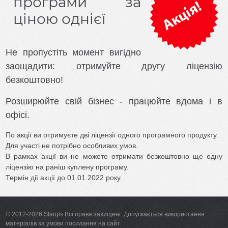
програми за
орендних
ціною однієї
платежів
Облік
землі
орендаря
Не пропустіть момент вигідно
XmlNgoPro
заощадити: отримуйте другу ліцензію
безкоштовно!
Активація
Розширюйте свій бізнес - працюйте вдома і в
Купити
офісі.
Хто
По акції ви отримуєте дві ліцензії одного програмного продукту.
ми
Для участі не потрібно особливих умов.
В рамках акції ви не можете отримати безкоштовно ще одну
Контакти
ліцензію на раніш куплену програму.
Термін дії акції до 01.01.2022 року.
© 2012-2026 Stargis Всі права захищені. Допускається використання
матеріалів за умови посилання на сайт