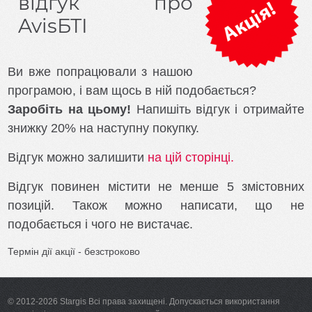
відгук про
орендних
AvisБТІ
платежів
Облік
землі
орендаря
Ви вже попрацювали з нашою
XmlNgoPro
програмою, і вам щось в ній подобається?
Заробіть на цьому!
Напишіть відгук і отримайте
Активація
знижку 20% на наступну покупку.
Купити
Відгук можно залишити
на цій сторінці.
Хто
Відгук повинен містити не менше 5 змістовних
ми
позицій. Також можно написати, що не
Контакти
подобається і чого не вистачає.
Термін дії акції - безстроково
© 2012-2026 Stargis Всі права захищені. Допускається використання