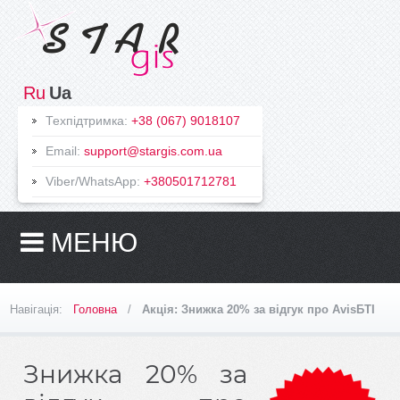
На
Ru
Ua
головну
Техпідтримка:
+38 (067) 9018107
Програми
Email:
support@stargis.com.ua
AvisБТІ
Viber/WhatsApp:
+380501712781
(укр.версія)
Конвертер
XML
МЕНЮ
ГІС
SynergyMap
ExpressXML
Навігація:
Головна
/
Акція: Знижка 20% за відгук про AvisБТІ
Мобільний
офіс
Земельний
Знижка 20% за
облік
Облік